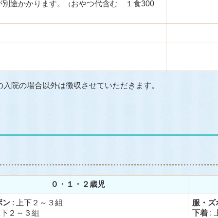
が別途かかります。
おやつ代含む
１食300
（
の入院の場合以外は徴収させていただきます。
０・１・２歳児
ボン
: 上下２～３組
服・ズ
上下２～３組
下着
: