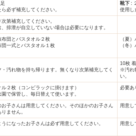
２足
靴下
:
たら必ず補充してください。
使用し
り次第補充してください。
は、排泄が自立していない場合は必要になります。
敷布団とバスタオル２枚
（夏）
布団一式とバスタオル１枚
（冬）
10枚
ツ・汚れ物を持ち帰ります。無くなり次第補充してく
※汚れ
。
い。
オル２枚（コンビラックに掛けます）
必要あ
は園で保管し、毎日替えて使います。
のお子さんは用意してください。そのほかのお子さん
用意し
ありません。
ようになったお子さんは必ず用意してください。
用意し