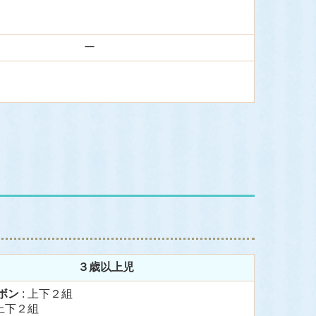
ー
３歳以上児
ボン
: 上下２組
 上下２組