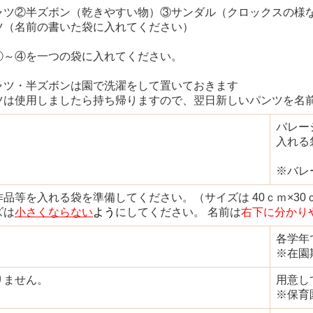
ャツ②半ズボン（乾きやすい物）③サンダル（クロックスの様
ツ（名前の書いた袋に入れてください）
①～④を一つの袋に入れてください。
ャツ・半ズボンは園で洗濯をして置いておきます
ツは使用しましたら持ち帰りますので、翌日新しいパンツを名
バレー
入れる
※バレ
作品等を入れる袋を準備してください。（サイズは 40ｃｍ×3
ズは
小さくならない
よう
にしてください。 名前は
右下に分かり
各学年
※在園
りません。
用意し
※保育