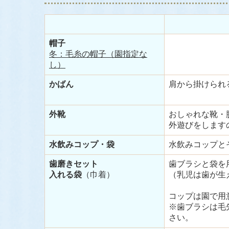
帽子
冬：毛糸の帽子（園指定な
し）
かばん
肩から掛けられ
外靴
おしゃれな靴・
外遊びをします
水飲みコップ・袋
水飲みコップと
歯磨きセット
歯ブラシと袋を
入れる袋
（巾着）
（乳児は歯が生
コップは園で用
※歯ブラシは毛
さい。