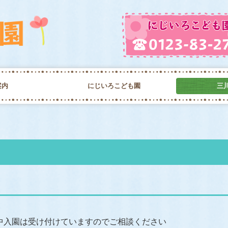
案内
にじいろこども園
三
こども園の生活
年間行事
入園案内
未就園児保育
あずかり保育
一時保育
子育て支援センター
園の様子
保育園の生
年間行事
入園案内
一時保育
子育て支援
保育園の様
中入園は受け付けていますのでご相談ください