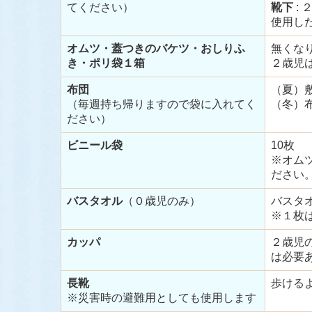
てください）
靴下
: 
使用し
オムツ・蓋つきのバケツ・おしりふ
無くな
き・ポリ袋１箱
２歳児
布団
（夏）
（毎週持ち帰りますので袋に入れてく
（冬）
ださい）
ビニール袋
10枚
※オム
ださい
バスタオル
（０歳児のみ）
バスタ
※１枚
カッパ
２歳児
は必要
長靴
歩ける
※災害時の避難用としても使用します