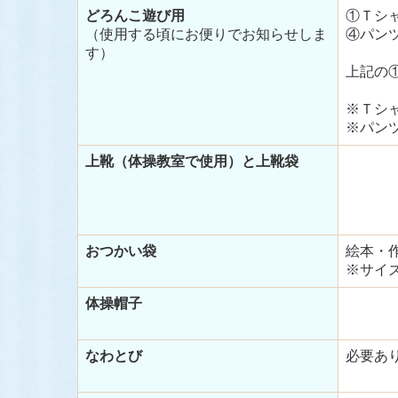
どろんこ遊び用
①Ｔシ
（使用する頃にお便りでお知らせしま
④パン
す）
上記の
※Ｔシ
※パン
上靴（体操教室で使用）と上靴袋
おつかい袋
絵本・
※サイ
体操帽子
なわとび
必要あ