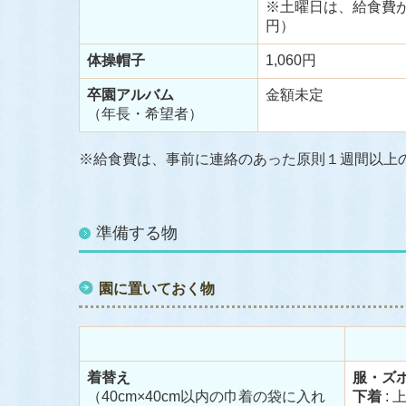
※土曜日は、給食費
円）
体操帽子
1,060円
卒園アルバム
金額未定
（年長・希望者）
※給食費は、事前に連絡のあった原則１週間以上
準備する物
園に置いておく物
着替え
服・ズ
（40cm×40cm以内の巾着の袋に入れ
下着
: 