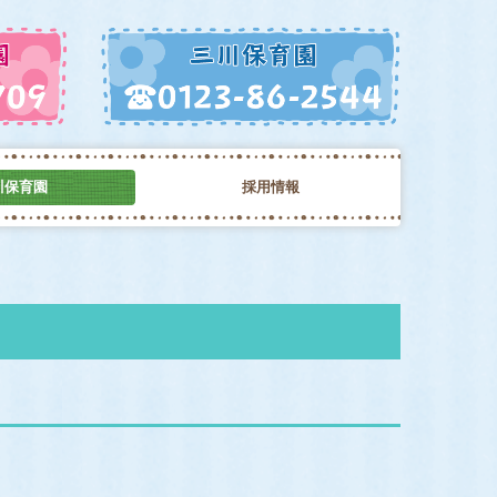
川保育園
採用情報
活
センター
子