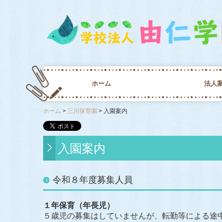
ホーム
法人
ホーム
三川保育園
入園案内
入園の心得
あずかり保育
課外活動
入園案内
令和８年度募集人員
１年保育（年長児）
５歳児の募集はしていませんが、転勤等による途