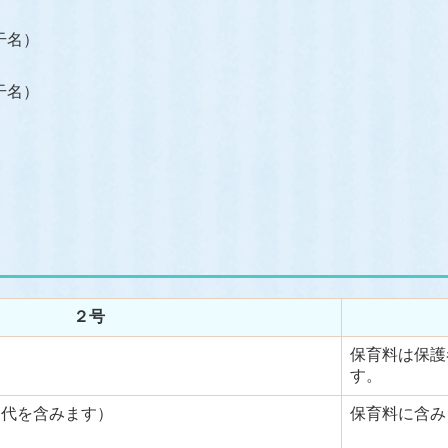
干名）
干名）
２号
保育料は保護
す。
やつ代を含みます）
保育料に含み