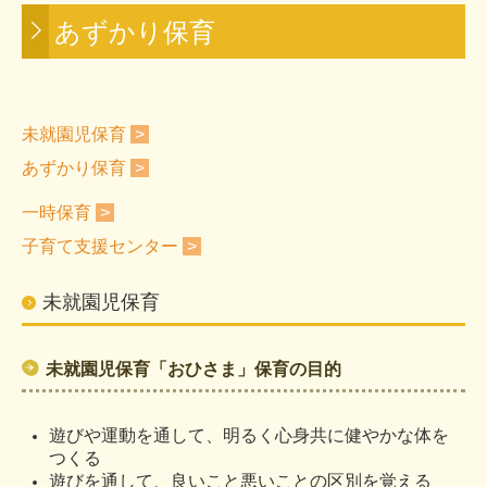
あずかり保育
未就園児保育
あずかり保育
未就園児保育
>
一時保育
あずかり保育
>
子育て支援センター
一時保育
>
子育て支援センター
>
園の様子
未就園児保育
三川保育園
保育園の生活
未就園児保育「おひさま」保育の目的
年間行事
遊びや運動を通して、明るく心身共に健やかな体を
入園案内
つくる
遊びを通して、良いこと悪いことの区別を覚える