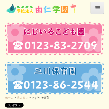
ホーム
法人案内
入園の心得
あずかり保育
課外活動
にじいろこども園
こども園の生活
年間行事
ホーム
法人案内
あずかり保育
入園案内